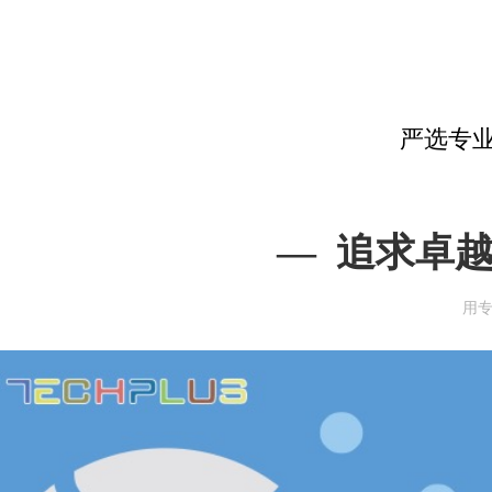
严选专
—  追求卓
用