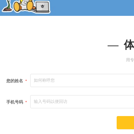
—  
用
您的姓名
*
手机号码
*