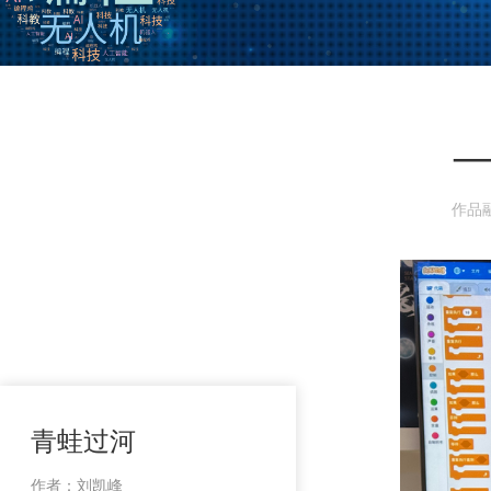
—
作品
青蛙过河
作者：刘凯峰 